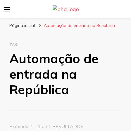
PHD Seg
Blog
Página inicial
Automação de entrada na República
TAG
Automação de
entrada na
República
Exibindo: 1 - 1 de 1 RESULTADOS