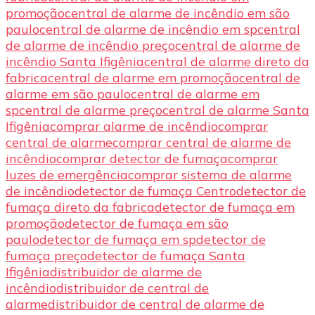
promoção
central de alarme de incêndio em são
paulo
central de alarme de incêndio em sp
central
de alarme de incêndio preço
central de alarme de
incêndio Santa Ifigênia
central de alarme direto da
fabrica
central de alarme em promoção
central de
alarme em são paulo
central de alarme em
sp
central de alarme preço
central de alarme Santa
Ifigênia
comprar alarme de incêndio
comprar
central de alarme
comprar central de alarme de
incêndio
comprar detector de fumaça
comprar
luzes de emergência
comprar sistema de alarme
de incêndio
detector de fumaça Centro
detector de
fumaça direto da fabrica
detector de fumaça em
promoção
detector de fumaça em são
paulo
detector de fumaça em sp
detector de
fumaça preço
detector de fumaça Santa
Ifigênia
distribuidor de alarme de
incêndio
distribuidor de central de
alarme
distribuidor de central de alarme de