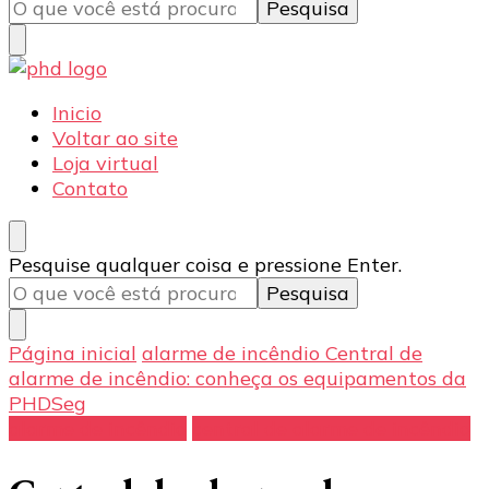
algo?
PHD Seg
Blog
Inicio
Voltar ao site
Loja virtual
Contato
Procurando
Pesquise qualquer coisa e pressione Enter.
algo?
Página inicial
alarme de incêndio
Central de
alarme de incêndio: conheça os equipamentos da
PHDSeg
alarme de incêndio
central de alarme de incêndio