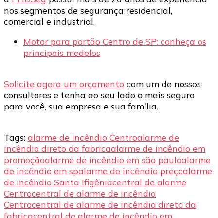
nos segmentos de segurança residencial,
comercial e industrial.
Motor para portão Centro de SP: conheça os
principais modelos
Solicite agora um orçamento
com um de nossos
consultores e tenha ao seu lado o mais seguro
para você, sua empresa e sua família.
Tags:
alarme de incêndio Centro
alarme de
incêndio direto da fabrica
alarme de incêndio em
promoção
alarme de incêndio em são paulo
alarme
de incêndio em sp
alarme de incêndio preço
alarme
de incêndio Santa Ifigênia
central de alarme
Centro
central de alarme de incêndio
Centro
central de alarme de incêndio direto da
fabrica
central de alarme de incêndio em