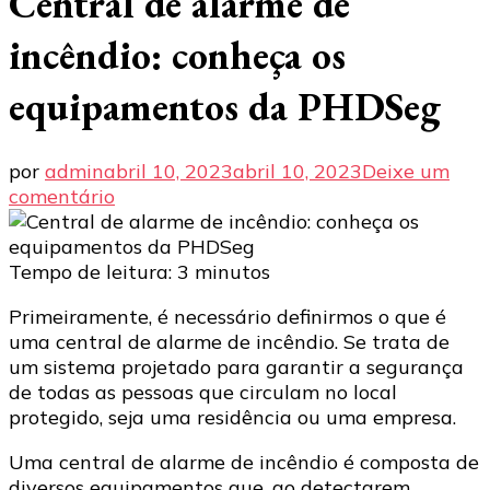
Central de alarme de
incêndio: conheça os
equipamentos da PHDSeg
por
admin
abril 10, 2023
abril 10, 2023
Deixe um
em
comentário
Central
de
alarme
Tempo de leitura:
3
minutos
de
Primeiramente, é necessário definirmos o que é
incêndio:
uma central de alarme de incêndio. Se trata de
conheça
um sistema projetado para garantir a segurança
os
de todas as pessoas que circulam no local
equipamentos
protegido, seja uma residência ou uma empresa.
da
PHDSeg
Uma central de alarme de incêndio é composta de
diversos equipamentos que, ao detectarem