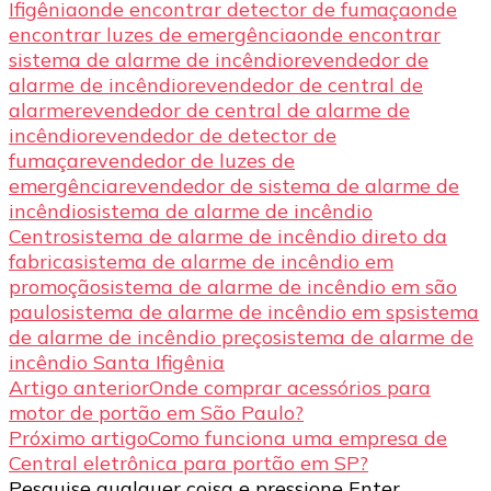
Ifigênia
onde encontrar detector de fumaça
onde
encontrar luzes de emergência
onde encontrar
sistema de alarme de incêndio
revendedor de
alarme de incêndio
revendedor de central de
alarme
revendedor de central de alarme de
incêndio
revendedor de detector de
fumaça
revendedor de luzes de
emergência
revendedor de sistema de alarme de
incêndio
sistema de alarme de incêndio
Centro
sistema de alarme de incêndio direto da
fabrica
sistema de alarme de incêndio em
promoção
sistema de alarme de incêndio em são
paulo
sistema de alarme de incêndio em sp
sistema
de alarme de incêndio preço
sistema de alarme de
incêndio Santa Ifigênia
Navegação
Artigo anterior
Onde comprar acessórios para
motor de portão em São Paulo?
de
Próximo artigo
Como funciona uma empresa de
post
Central eletrônica para portão em SP?
Procurando
Pesquise qualquer coisa e pressione Enter.