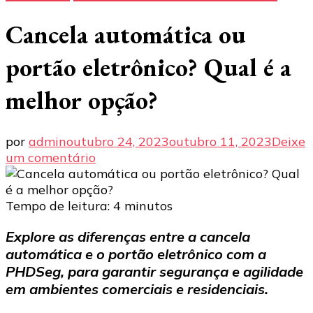
Cancela automática ou
portão eletrônico? Qual é a
melhor opção?
por
admin
outubro 24, 2023
outubro 11, 2023
Deixe
em
um comentário
Cancela
automática
ou
Tempo de leitura:
4
minutos
portão
Explore as diferenças entre a cancela
eletrônico?
automática e o portão eletrônico com a
Qual
é
PHDSeg, para garantir segurança e agilidade
a
em ambientes comerciais e residenciais.
melhor