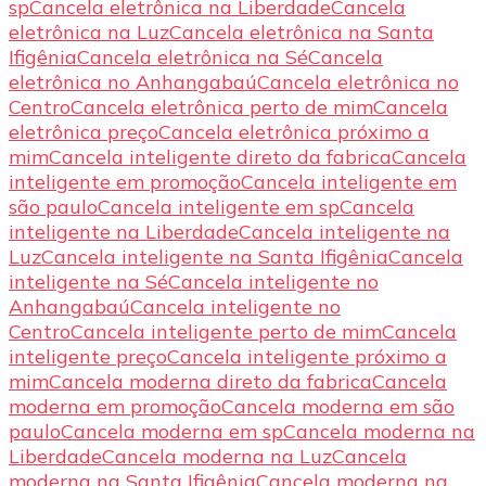
sp
Cancela eletrônica na Liberdade
Cancela
eletrônica na Luz
Cancela eletrônica na Santa
Ifigênia
Cancela eletrônica na Sé
Cancela
eletrônica no Anhangabaú
Cancela eletrônica no
Centro
Cancela eletrônica perto de mim
Cancela
eletrônica preço
Cancela eletrônica próximo a
mim
Cancela inteligente direto da fabrica
Cancela
inteligente em promoção
Cancela inteligente em
são paulo
Cancela inteligente em sp
Cancela
inteligente na Liberdade
Cancela inteligente na
Luz
Cancela inteligente na Santa Ifigênia
Cancela
inteligente na Sé
Cancela inteligente no
Anhangabaú
Cancela inteligente no
Centro
Cancela inteligente perto de mim
Cancela
inteligente preço
Cancela inteligente próximo a
mim
Cancela moderna direto da fabrica
Cancela
moderna em promoção
Cancela moderna em são
paulo
Cancela moderna em sp
Cancela moderna na
Liberdade
Cancela moderna na Luz
Cancela
moderna na Santa Ifigênia
Cancela moderna na