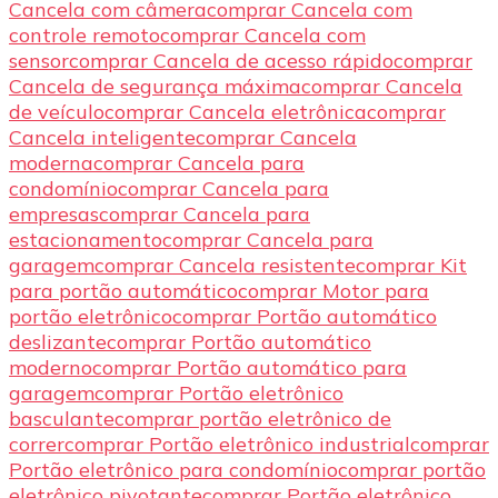
Cancela com câmera
comprar Cancela com
controle remoto
comprar Cancela com
sensor
comprar Cancela de acesso rápido
comprar
Cancela de segurança máxima
comprar Cancela
de veículo
comprar Cancela eletrônica
comprar
Cancela inteligente
comprar Cancela
moderna
comprar Cancela para
condomínio
comprar Cancela para
empresas
comprar Cancela para
estacionamento
comprar Cancela para
garagem
comprar Cancela resistente
comprar Kit
para portão automático
comprar Motor para
portão eletrônico
comprar Portão automático
deslizante
comprar Portão automático
moderno
comprar Portão automático para
garagem
comprar Portão eletrônico
basculante
comprar portão eletrônico de
correr
comprar Portão eletrônico industrial
comprar
Portão eletrônico para condomínio
comprar portão
eletrônico pivotante
comprar Portão eletrônico