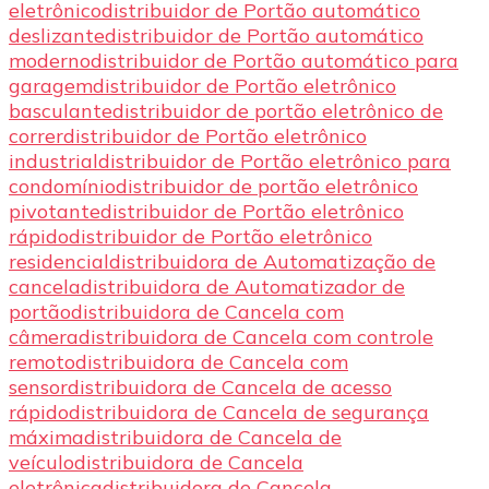
eletrônico
distribuidor de Portão automático
deslizante
distribuidor de Portão automático
moderno
distribuidor de Portão automático para
garagem
distribuidor de Portão eletrônico
basculante
distribuidor de portão eletrônico de
correr
distribuidor de Portão eletrônico
industrial
distribuidor de Portão eletrônico para
condomínio
distribuidor de portão eletrônico
pivotante
distribuidor de Portão eletrônico
rápido
distribuidor de Portão eletrônico
residencial
distribuidora de Automatização de
cancela
distribuidora de Automatizador de
portão
distribuidora de Cancela com
câmera
distribuidora de Cancela com controle
remoto
distribuidora de Cancela com
sensor
distribuidora de Cancela de acesso
rápido
distribuidora de Cancela de segurança
máxima
distribuidora de Cancela de
veículo
distribuidora de Cancela
eletrônica
distribuidora de Cancela