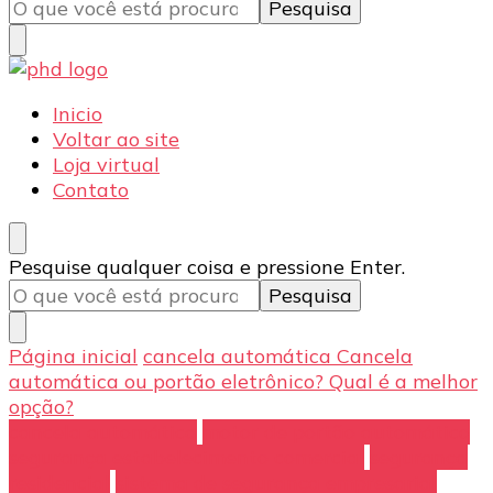
algo?
PHD Seg
Blog
Inicio
Voltar ao site
Loja virtual
Contato
Procurando
Pesquise qualquer coisa e pressione Enter.
algo?
Página inicial
cancela automática
Cancela
automática ou portão eletrônico? Qual é a melhor
opção?
cancela automática
motor de portão automático
segurança estabelecimento comercial
segurança
residencial
sistema de segurança empresarial