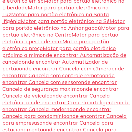
eletrônico em sp
Motor para portão eletrônico na
Liberdade
Motor para portão eletrônico na
Luz
Motor para portão eletrônico na Santa
Ifigênia
Motor para portão eletrônico na Sé
Motor
para portão eletrônico no Anhangabaú
Motor para
portão eletrônico no Centro
Motor para portão
eletrônico perto de mim
Motor para portão
eletrônico preço
Motor para portão eletrônico
próximo a mim
onde encontrar Automatização de
cancela
onde encontrar Automatizador de
portão
onde encontrar Cancela com câmera
onde
encontrar Cancela com controle remoto
onde
encontrar Cancela com sensor
onde encontrar
Cancela de segurança máxima
onde encontrar
Cancela de veículo
onde encontrar Cancela
eletrônica
onde encontrar Cancela inteligente
onde
encontrar Cancela moderna
onde encontrar
Cancela para condomínio
onde encontrar Cancela
para empresas
onde encontrar Cancela para
estacionamento
onde encontrar Cancela para