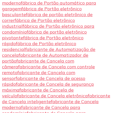
moderno
fábrica de Portão automático para
garagem
fábrica de Portão eletrônico
basculante
fábrica de portão eletrônico de
correr
fábrica de Portão eletrônico
industrial
fábrica de Portão eletrônico para
condomínio
fábrica de portão eletrônico
pivotante
fábrica de Portão eletrônico
rápido
fábrica de Portão eletrônico
residencial
fabricante de Automatização de
cancela
fabricante de Automatizador de
portão
fabricante de Cancela com
câmera
fabricante de Cancela com controle
remoto
fabricante de Cancela com
sensor
fabricante de Cancela de acesso
rápido
fabricante de Cancela de segurança
máxima
fabricante de Cancela de
veículo
fabricante de Cancela eletrônica
fabricante
de Cancela inteligente
fabricante de Cancela
moderna
fabricante de Cancela para