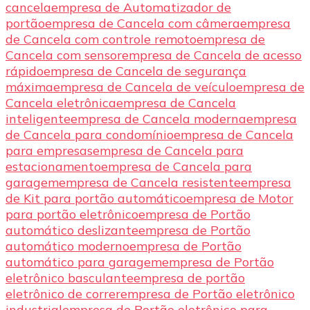
cancela
empresa de Automatizador de
portão
empresa de Cancela com câmera
empresa
de Cancela com controle remoto
empresa de
Cancela com sensor
empresa de Cancela de acesso
rápido
empresa de Cancela de segurança
máxima
empresa de Cancela de veículo
empresa de
Cancela eletrônica
empresa de Cancela
inteligente
empresa de Cancela moderna
empresa
de Cancela para condomínio
empresa de Cancela
para empresas
empresa de Cancela para
estacionamento
empresa de Cancela para
garagem
empresa de Cancela resistente
empresa
de Kit para portão automático
empresa de Motor
para portão eletrônico
empresa de Portão
automático deslizante
empresa de Portão
automático moderno
empresa de Portão
automático para garagem
empresa de Portão
eletrônico basculante
empresa de portão
eletrônico de correr
empresa de Portão eletrônico
industrial
empresa de Portão eletrônico para