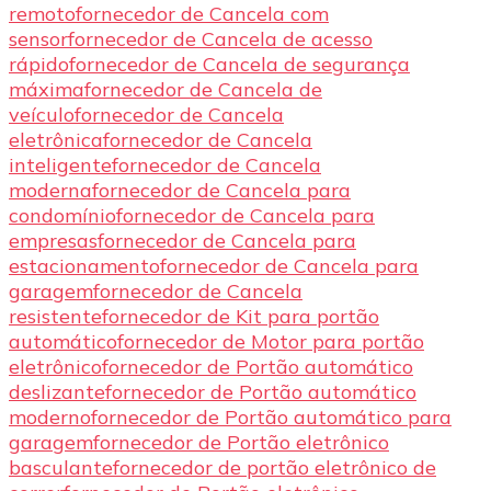
remoto
fornecedor de Cancela com
sensor
fornecedor de Cancela de acesso
rápido
fornecedor de Cancela de segurança
máxima
fornecedor de Cancela de
veículo
fornecedor de Cancela
eletrônica
fornecedor de Cancela
inteligente
fornecedor de Cancela
moderna
fornecedor de Cancela para
condomínio
fornecedor de Cancela para
empresas
fornecedor de Cancela para
estacionamento
fornecedor de Cancela para
garagem
fornecedor de Cancela
resistente
fornecedor de Kit para portão
automático
fornecedor de Motor para portão
eletrônico
fornecedor de Portão automático
deslizante
fornecedor de Portão automático
moderno
fornecedor de Portão automático para
garagem
fornecedor de Portão eletrônico
basculante
fornecedor de portão eletrônico de