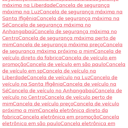
máxima na Liberdade
Cancela de segurança
máxima na Luz
Cancela de segurança máxima na
Santa Ifigênia
Cancela de segurança máxima na
Sé
Cancela de segurança máxima no
Anhangabaú
Cancela de segurança máxima no
Centro
Cancela de segurança máxima perto de
mim
Cancela de segurança máxima preço
Cancela
de segurança máxima próximo a mim
Cancela de
veículo direto da fabrica
Cancela de veículo em
promoção
Cancela de veículo em são paulo
Cancela
de veículo em sp
Cancela de veículo na
Liberdade
Cancela de veículo na Luz
Cancela de
veículo na Santa Ifigênia
Cancela de veículo na
Sé
Cancela de veículo no Anhangabaú
Cancela de
veículo no Centro
Cancela de veículo perto de
mim
Cancela de veículo preço
Cancela de veículo
próximo a mim
Cancela eletrônica direto da
fabrica
Cancela eletrônica em promoção
Cancela
eletrônica em são paulo
Cancela eletrônica em