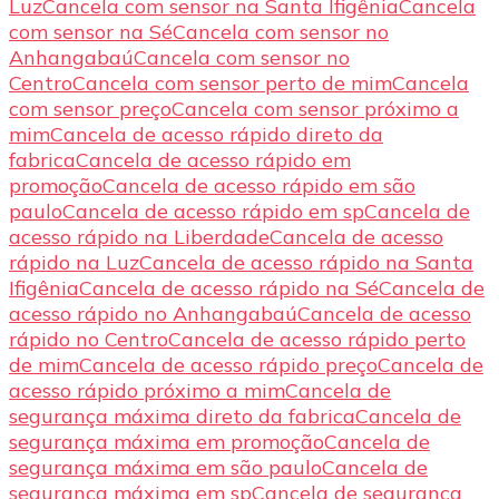
Luz
Cancela com sensor na Santa Ifigênia
Cancela
com sensor na Sé
Cancela com sensor no
Anhangabaú
Cancela com sensor no
Centro
Cancela com sensor perto de mim
Cancela
com sensor preço
Cancela com sensor próximo a
mim
Cancela de acesso rápido direto da
fabrica
Cancela de acesso rápido em
promoção
Cancela de acesso rápido em são
paulo
Cancela de acesso rápido em sp
Cancela de
acesso rápido na Liberdade
Cancela de acesso
rápido na Luz
Cancela de acesso rápido na Santa
Ifigênia
Cancela de acesso rápido na Sé
Cancela de
acesso rápido no Anhangabaú
Cancela de acesso
rápido no Centro
Cancela de acesso rápido perto
de mim
Cancela de acesso rápido preço
Cancela de
acesso rápido próximo a mim
Cancela de
segurança máxima direto da fabrica
Cancela de
segurança máxima em promoção
Cancela de
segurança máxima em são paulo
Cancela de
segurança máxima em sp
Cancela de segurança