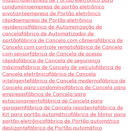
condomínio
empresa de portão eletrônico
pivotante
empresa de Portão eletrônico
rápido
empresa de Portão eletrônico
residencial
fábrica de Automatização de
cancela
fábrica de Automatizador de
portão
fábrica de Cancela com câmera
fábrica de
Cancela com controle remoto
fábrica de Cancela
com sensor
fábrica de Cancela de acesso
rápido
fábrica de Cancela de segurança
máxima
fábrica de Cancela de veículo
fábrica de
Cancela eletrônica
fábrica de Cancela
inteligente
fábrica de Cancela moderna
fábrica de
Cancela para condomínio
fábrica de Cancela para
empresas
fábrica de Cancela para
estacionamento
fábrica de Cancela para
garagem
fábrica de Cancela resistente
fábrica de
Kit para portão automático
fábrica de Motor para
portão eletrônico
fábrica de Portão automático
deslizante
fábrica de Portão automático