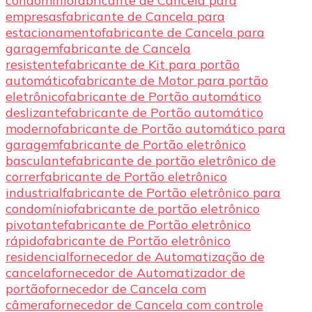
condomínio
fabricante de Cancela para
empresas
fabricante de Cancela para
estacionamento
fabricante de Cancela para
garagem
fabricante de Cancela
resistente
fabricante de Kit para portão
automático
fabricante de Motor para portão
eletrônico
fabricante de Portão automático
deslizante
fabricante de Portão automático
moderno
fabricante de Portão automático para
garagem
fabricante de Portão eletrônico
basculante
fabricante de portão eletrônico de
correr
fabricante de Portão eletrônico
industrial
fabricante de Portão eletrônico para
condomínio
fabricante de portão eletrônico
pivotante
fabricante de Portão eletrônico
rápido
fabricante de Portão eletrônico
residencial
fornecedor de Automatização de
cancela
fornecedor de Automatizador de
portão
fornecedor de Cancela com
câmera
fornecedor de Cancela com controle