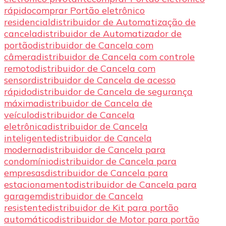
rápido
comprar Portão eletrônico
residencial
distribuidor de Automatização de
cancela
distribuidor de Automatizador de
portão
distribuidor de Cancela com
câmera
distribuidor de Cancela com controle
remoto
distribuidor de Cancela com
sensor
distribuidor de Cancela de acesso
rápido
distribuidor de Cancela de segurança
máxima
distribuidor de Cancela de
veículo
distribuidor de Cancela
eletrônica
distribuidor de Cancela
inteligente
distribuidor de Cancela
moderna
distribuidor de Cancela para
condomínio
distribuidor de Cancela para
empresas
distribuidor de Cancela para
estacionamento
distribuidor de Cancela para
garagem
distribuidor de Cancela
resistente
distribuidor de Kit para portão
automático
distribuidor de Motor para portão