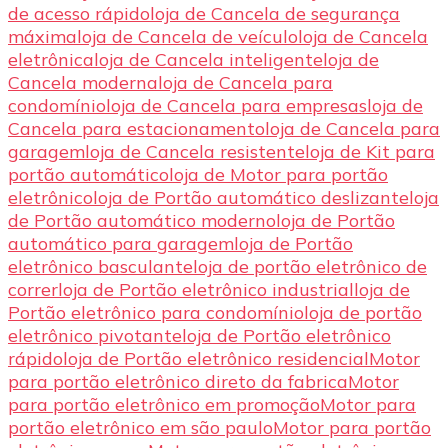
de acesso rápido
loja de Cancela de segurança
máxima
loja de Cancela de veículo
loja de Cancela
eletrônica
loja de Cancela inteligente
loja de
Cancela moderna
loja de Cancela para
condomínio
loja de Cancela para empresas
loja de
Cancela para estacionamento
loja de Cancela para
garagem
loja de Cancela resistente
loja de Kit para
portão automático
loja de Motor para portão
eletrônico
loja de Portão automático deslizante
loja
de Portão automático moderno
loja de Portão
automático para garagem
loja de Portão
eletrônico basculante
loja de portão eletrônico de
correr
loja de Portão eletrônico industrial
loja de
Portão eletrônico para condomínio
loja de portão
eletrônico pivotante
loja de Portão eletrônico
rápido
loja de Portão eletrônico residencial
Motor
para portão eletrônico direto da fabrica
Motor
para portão eletrônico em promoção
Motor para
portão eletrônico em são paulo
Motor para portão