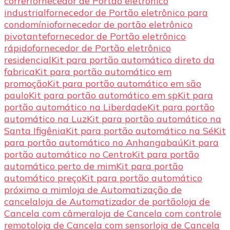
correr
fornecedor de Portão eletrônico
industrial
fornecedor de Portão eletrônico para
condomínio
fornecedor de portão eletrônico
pivotante
fornecedor de Portão eletrônico
rápido
fornecedor de Portão eletrônico
residencial
Kit para portão automático direto da
fabrica
Kit para portão automático em
promoção
Kit para portão automático em são
paulo
Kit para portão automático em sp
Kit para
portão automático na Liberdade
Kit para portão
automático na Luz
Kit para portão automático na
Santa Ifigênia
Kit para portão automático na Sé
Kit
para portão automático no Anhangabaú
Kit para
portão automático no Centro
Kit para portão
automático perto de mim
Kit para portão
automático preço
Kit para portão automático
próximo a mim
loja de Automatização de
cancela
loja de Automatizador de portão
loja de
Cancela com câmera
loja de Cancela com controle
remoto
loja de Cancela com sensor
loja de Cancela