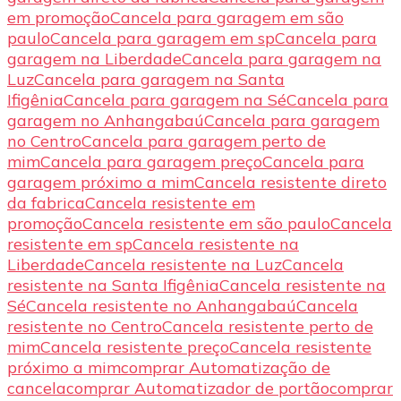
em promoção
Cancela para garagem em são
paulo
Cancela para garagem em sp
Cancela para
garagem na Liberdade
Cancela para garagem na
Luz
Cancela para garagem na Santa
Ifigênia
Cancela para garagem na Sé
Cancela para
garagem no Anhangabaú
Cancela para garagem
no Centro
Cancela para garagem perto de
mim
Cancela para garagem preço
Cancela para
garagem próximo a mim
Cancela resistente direto
da fabrica
Cancela resistente em
promoção
Cancela resistente em são paulo
Cancela
resistente em sp
Cancela resistente na
Liberdade
Cancela resistente na Luz
Cancela
resistente na Santa Ifigênia
Cancela resistente na
Sé
Cancela resistente no Anhangabaú
Cancela
resistente no Centro
Cancela resistente perto de
mim
Cancela resistente preço
Cancela resistente
próximo a mim
comprar Automatização de
cancela
comprar Automatizador de portão
comprar