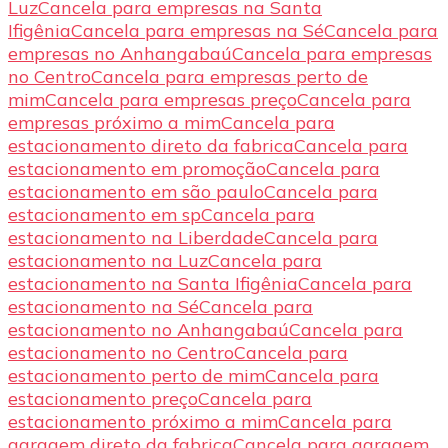
Luz
Cancela para empresas na Santa
Ifigênia
Cancela para empresas na Sé
Cancela para
empresas no Anhangabaú
Cancela para empresas
no Centro
Cancela para empresas perto de
mim
Cancela para empresas preço
Cancela para
empresas próximo a mim
Cancela para
estacionamento direto da fabrica
Cancela para
estacionamento em promoção
Cancela para
estacionamento em são paulo
Cancela para
estacionamento em sp
Cancela para
estacionamento na Liberdade
Cancela para
estacionamento na Luz
Cancela para
estacionamento na Santa Ifigênia
Cancela para
estacionamento na Sé
Cancela para
estacionamento no Anhangabaú
Cancela para
estacionamento no Centro
Cancela para
estacionamento perto de mim
Cancela para
estacionamento preço
Cancela para
estacionamento próximo a mim
Cancela para
garagem direto da fabrica
Cancela para garagem