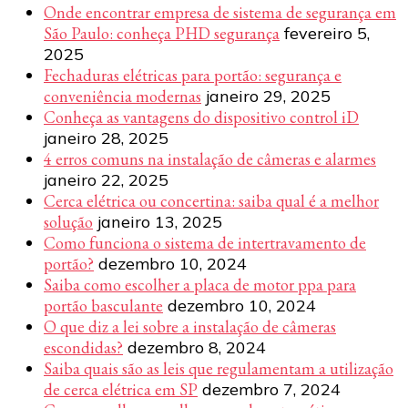
Onde encontrar empresa de sistema de segurança em
São Paulo: conheça PHD segurança
fevereiro 5,
2025
Fechaduras elétricas para portão: segurança e
conveniência modernas
janeiro 29, 2025
Conheça as vantagens do dispositivo control iD
janeiro 28, 2025
4 erros comuns na instalação de câmeras e alarmes
janeiro 22, 2025
Cerca elétrica ou concertina: saiba qual é a melhor
solução
janeiro 13, 2025
Como funciona o sistema de intertravamento de
portão?
dezembro 10, 2024
Saiba como escolher a placa de motor ppa para
portão basculante
dezembro 10, 2024
O que diz a lei sobre a instalação de câmeras
escondidas?
dezembro 8, 2024
Saiba quais são as leis que regulamentam a utilização
de cerca elétrica em SP
dezembro 7, 2024