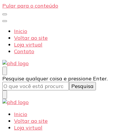
Pular para o conteúdo
Inicio
Voltar ao site
Loja virtual
Contato
PHD Seg
Blog
Procurando
Pesquise qualquer coisa e pressione Enter.
algo?
PHD Seg
Blog
Inicio
Voltar ao site
Loja virtual