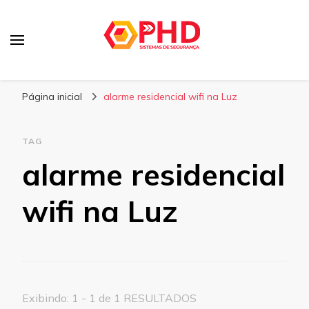
PHD Seg
Blog
Página inicial
alarme residencial wifi na Luz
TAG
alarme residencial
wifi na Luz
Exibindo: 1 - 1 de 1 RESULTADOS