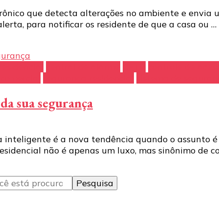
rônico que detecta alterações no ambiente e envia u
lerta, para notificar os residente de que a casa ou …
esidencial
central de alarme
CFTV
controle de aces
comercial
segurança residencial
sistema de seguran
r da sua segurança
sa inteligente é a nova tendência quando o assunto 
idencial não é apenas um luxo, mas sinônimo de co