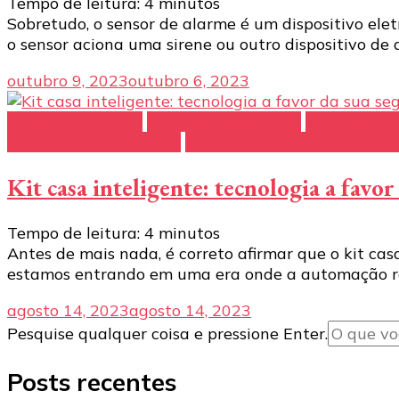
Tempo de leitura:
4
minutos
Sobretudo, o sensor de alarme é um dispositivo elet
o sensor aciona uma sirene ou outro dispositivo de a
outubro 9, 2023
outubro 6, 2023
acesso biométrico
alarmes residenciais
automação r
segurança empresarial
segurança estabelecimento 
Kit casa inteligente: tecnologia a favo
Tempo de leitura:
4
minutos
Antes de mais nada, é correto afirmar que o kit ca
estamos entrando em uma era onde a automação res
agosto 14, 2023
agosto 14, 2023
Procurando
Pesquise qualquer coisa e pressione Enter.
algo?
Posts recentes