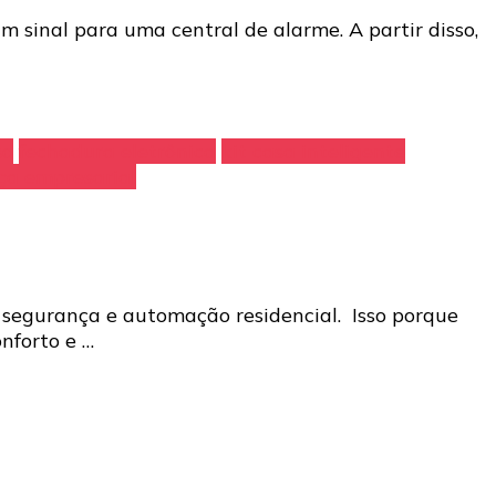
m sinal para uma central de alarme. A partir disso,
so
fechadura eletrônica
kit casa inteligente
ça empresarial
é segurança e automação residencial. Isso porque
nforto e …