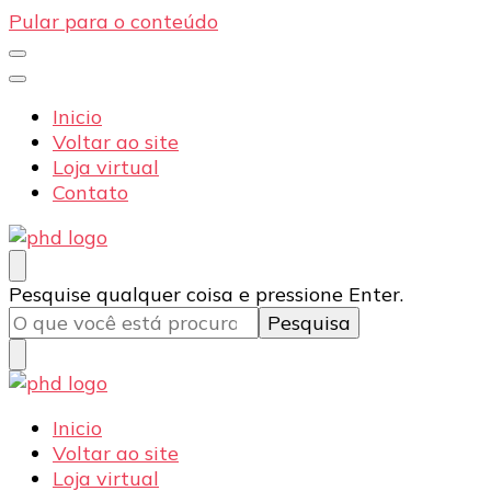
Pular para o conteúdo
Inicio
Voltar ao site
Loja virtual
Contato
PHD Seg
Blog
Procurando
Pesquise qualquer coisa e pressione Enter.
algo?
PHD Seg
Blog
Inicio
Voltar ao site
Loja virtual