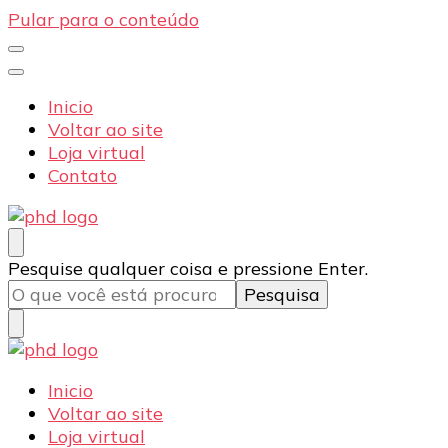
Pular para o conteúdo
Inicio
Voltar ao site
Loja virtual
Contato
PHD Seg
Blog
Procurando
Pesquise qualquer coisa e pressione Enter.
algo?
PHD Seg
Blog
Inicio
Voltar ao site
Loja virtual