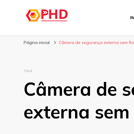
I
PHD Seg
Blog
Página inicial
Câmera de segurança externa sem fio
TAG
Câmera de s
externa sem 