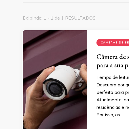
Exibindo: 1 - 1 de 1 RESULTADOS
CÂMERAS DE S
Câmera de s
para a sua 
Tempo de leitur
Descubra por q
perfeita para pr
Atualmente, na
residências e 
Por isso, as …