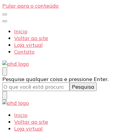
Pular para o conteúdo
Inicio
Voltar ao site
Loja virtual
Contato
PHD Seg
Blog
Procurando
Pesquise qualquer coisa e pressione Enter.
algo?
PHD Seg
Blog
Inicio
Voltar ao site
Loja virtual