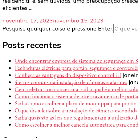
residencial é, sem dúvidas, uma preocupação cresc
eficientes …
novembro 17, 2023
novembro 15, 2023
Procurando
Pesquise qualquer coisa e pressione Enter.
algo?
Posts recentes
Onde encontrar empresa de sistema de segurança em 
Fechaduras elétricas para portão: segurança e conveni
Conheça as vantagens do dispositivo control iD
janei
4 erros comuns na instalação de câmeras e alarmes
jan
Cerca elétrica ou concertina: saiba qual é a melhor sol
Como funciona o sistema de intertravamento de portã
Saiba como escolher a placa de motor ppa para portão
O que diz a lei sobre a instalação de câmeras escondida
Saiba quais são as leis que regulamentam a utilização d
Como escolher a melhor cancela automática para con