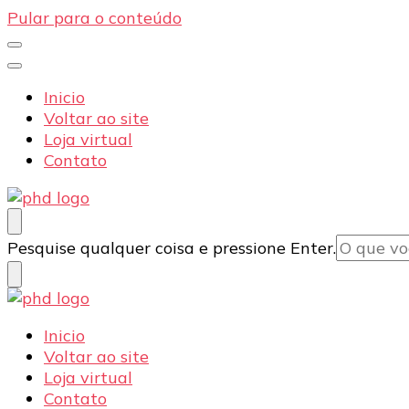
Pular para o conteúdo
Inicio
Voltar ao site
Loja virtual
Contato
PHD Seg
Blog
Procurando
Pesquise qualquer coisa e pressione Enter.
algo?
PHD Seg
Blog
Inicio
Voltar ao site
Loja virtual
Contato