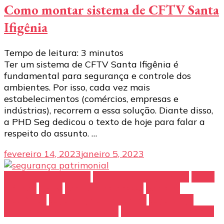
Como montar sistema de CFTV Santa
Ifigênia
Tempo de leitura:
3
minutos
Ter um sistema de CFTV Santa Ifigênia é
fundamental para segurança e controle dos
ambientes. Por isso, cada vez mais
estabelecimentos (comércios, empresas e
indústrias), recorrem a essa solução. Diante disso,
a PHD Seg dedicou o texto de hoje para falar a
respeito do assunto. …
fevereiro 14, 2023
janeiro 5, 2023
alarmes residenciais
câmeras de segurança
cerca
elétrica
CFTV
controle de acesso
porteiro
eletrônico
segurança empresarial
segurança
estabelecimento comercial
segurança residencial