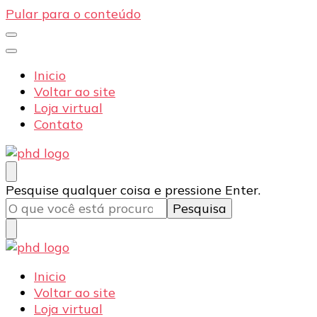
Pular para o conteúdo
Inicio
Voltar ao site
Loja virtual
Contato
PHD Seg
Blog
Procurando
Pesquise qualquer coisa e pressione Enter.
algo?
PHD Seg
Blog
Inicio
Voltar ao site
Loja virtual