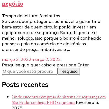
negócio
Tempo de leitura:
3
minutos
Se você quer proteger o seu imóvel e garantir o
bem-estar de quem circula por lá, investir em
equipamento de segurança Santa Ifigênia é a
melhor solução. Isso porque o bairro é conhecido
por ser o polo do comércio de eletrônicos,
oferecendo preços imbatíveis e …
março 2, 2022
março 2, 2022
Procurando
Pesquise qualquer coisa e pressione Enter.
algo?
Posts recentes
Onde encontrar empresa de sistema de segurança em
São Paulo: conheça PHD segurança
fevereiro 5,
2025