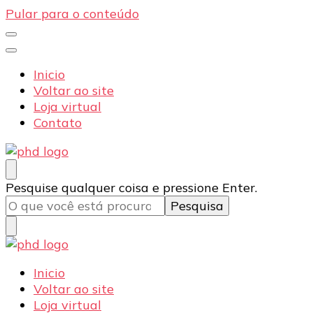
Pular para o conteúdo
Inicio
Voltar ao site
Loja virtual
Contato
PHD Seg
Blog
Procurando
Pesquise qualquer coisa e pressione Enter.
algo?
PHD Seg
Blog
Inicio
Voltar ao site
Loja virtual