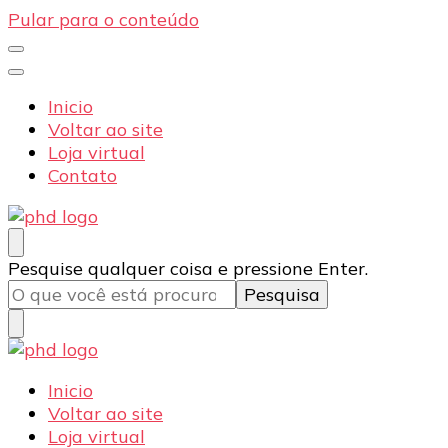
Pular para o conteúdo
Inicio
Voltar ao site
Loja virtual
Contato
PHD Seg
Blog
Procurando
Pesquise qualquer coisa e pressione Enter.
algo?
PHD Seg
Blog
Inicio
Voltar ao site
Loja virtual