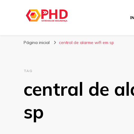
I
PHD Seg
Blog
Página inicial
central de alarme wifi em sp
TAG
central de a
sp