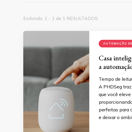
Exibindo: 1 - 1 de 1 RESULTADOS
AUTOMAÇÃO RE
Casa inteli
a automação
Tempo de leitur
A PHDSeg traz
que você eleve
proporcionando 
perfeitas para
e deixar o amb