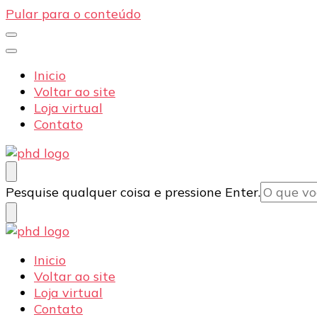
Pular para o conteúdo
Inicio
Voltar ao site
Loja virtual
Contato
PHD Seg
Blog
Procurando
Pesquise qualquer coisa e pressione Enter.
algo?
PHD Seg
Blog
Inicio
Voltar ao site
Loja virtual
Contato