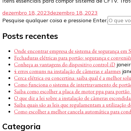
itens essenciais para compor sistema de CFTV. Tra
dezembro 18, 2023
dezembro 18, 2023
Procurando
Pesquise qualquer coisa e pressione Enter.
algo?
Posts recentes
Onde encontrar empresa de sistema de segurança em 
Fechaduras elétricas para portão: segurança e conveni
Conheça as vantagens do dispositivo control iD
janei
4 erros comuns na instalação de câmeras e alarmes
jan
Cerca elétrica ou concertina: saiba qual é a melhor sol
Como funciona o sistema de intertravamento de portã
Saiba como escolher a placa de motor ppa para portão
O que diz a lei sobre a instalação de câmeras escondida
Saiba quais são as leis que regulamentam a utilização d
Como escolher a melhor cancela automática para con
Categoria