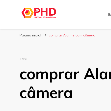
I
PHD Seg
Blog
Página inicial
comprar Alarme com câmera
TAG
comprar Al
câmera