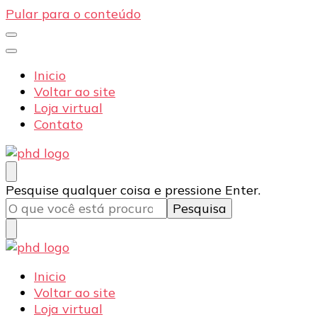
Pular para o conteúdo
Inicio
Voltar ao site
Loja virtual
Contato
PHD Seg
Blog
Procurando
Pesquise qualquer coisa e pressione Enter.
algo?
PHD Seg
Blog
Inicio
Voltar ao site
Loja virtual