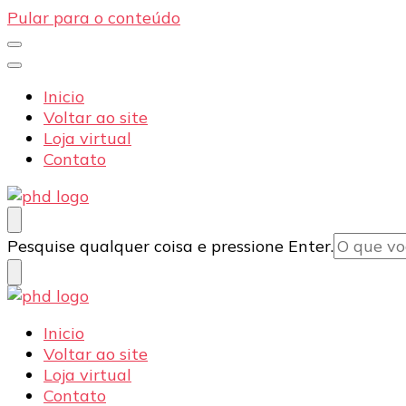
Pular para o conteúdo
Inicio
Voltar ao site
Loja virtual
Contato
PHD Seg
Blog
Procurando
Pesquise qualquer coisa e pressione Enter.
algo?
PHD Seg
Blog
Inicio
Voltar ao site
Loja virtual
Contato