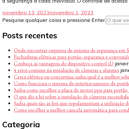
a segurança a cada indivíduo. O controle de acesso
novembro 13, 2023
novembro 1, 2023
Procurando
Pesquise qualquer coisa e pressione Enter.
algo?
Posts recentes
Onde encontrar empresa de sistema de segurança em 
Fechaduras elétricas para portão: segurança e conveni
Conheça as vantagens do dispositivo control iD
janei
4 erros comuns na instalação de câmeras e alarmes
jan
Cerca elétrica ou concertina: saiba qual é a melhor sol
Como funciona o sistema de intertravamento de portã
Saiba como escolher a placa de motor ppa para portão
O que diz a lei sobre a instalação de câmeras escondida
Saiba quais são as leis que regulamentam a utilização d
Como escolher a melhor cancela automática para con
Categoria