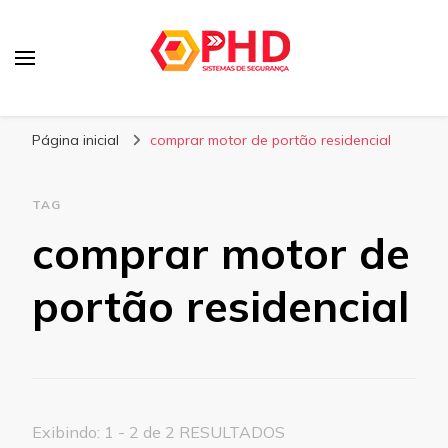
PHD Seg
Blog
Página inicial
comprar motor de portão residencial
TAG
comprar motor de
portão residencial
Exibindo: 1 - 2 de 2 RESULTADOS