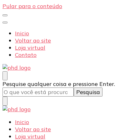
Pular para o conteúdo
Inicio
Voltar ao site
Loja virtual
Contato
PHD Seg
Blog
Procurando
Pesquise qualquer coisa e pressione Enter.
algo?
PHD Seg
Blog
Inicio
Voltar ao site
Loja virtual