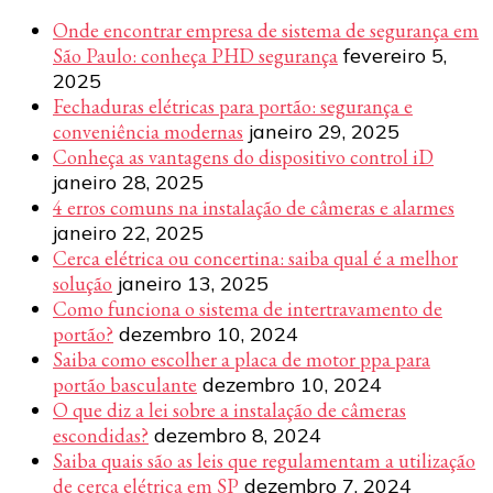
Onde encontrar empresa de sistema de segurança em
São Paulo: conheça PHD segurança
fevereiro 5,
2025
Fechaduras elétricas para portão: segurança e
conveniência modernas
janeiro 29, 2025
Conheça as vantagens do dispositivo control iD
janeiro 28, 2025
4 erros comuns na instalação de câmeras e alarmes
janeiro 22, 2025
Cerca elétrica ou concertina: saiba qual é a melhor
solução
janeiro 13, 2025
Como funciona o sistema de intertravamento de
portão?
dezembro 10, 2024
Saiba como escolher a placa de motor ppa para
portão basculante
dezembro 10, 2024
O que diz a lei sobre a instalação de câmeras
escondidas?
dezembro 8, 2024
Saiba quais são as leis que regulamentam a utilização
de cerca elétrica em SP
dezembro 7, 2024