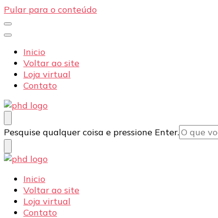
Pular para o conteúdo
Inicio
Voltar ao site
Loja virtual
Contato
PHD Seg
Blog
Procurando
Pesquise qualquer coisa e pressione Enter.
algo?
PHD Seg
Blog
Inicio
Voltar ao site
Loja virtual
Contato