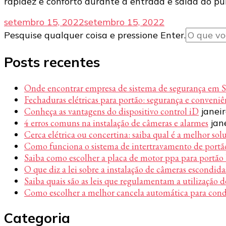
rapidez e conforto durante a entrada e saída do púb
setembro 15, 2022
setembro 15, 2022
Procurando
Pesquise qualquer coisa e pressione Enter.
algo?
Posts recentes
Onde encontrar empresa de sistema de segurança em 
Fechaduras elétricas para portão: segurança e conveni
Conheça as vantagens do dispositivo control iD
janei
4 erros comuns na instalação de câmeras e alarmes
jan
Cerca elétrica ou concertina: saiba qual é a melhor sol
Como funciona o sistema de intertravamento de portã
Saiba como escolher a placa de motor ppa para portão
O que diz a lei sobre a instalação de câmeras escondida
Saiba quais são as leis que regulamentam a utilização d
Como escolher a melhor cancela automática para con
Categoria