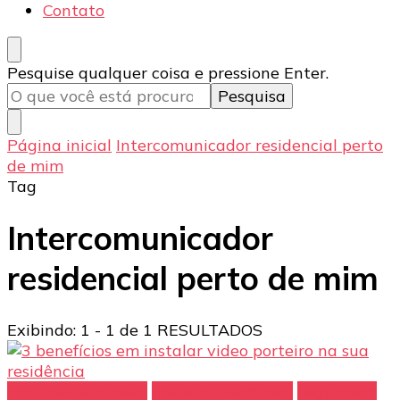
Contato
Procurando
Pesquise qualquer coisa e pressione Enter.
algo?
Página inicial
Intercomunicador residencial perto
de mim
Tag
Intercomunicador
residencial perto de mim
Exibindo: 1 - 1 de 1 RESULTADOS
controle de acesso
porteiro eletrônico
segurança