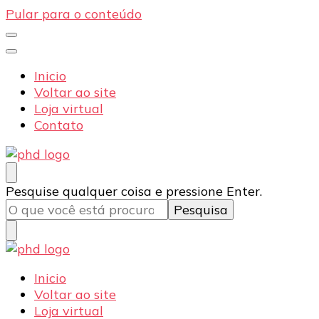
Pular para o conteúdo
Inicio
Voltar ao site
Loja virtual
Contato
PHD Seg
Blog
Procurando
Pesquise qualquer coisa e pressione Enter.
algo?
PHD Seg
Blog
Inicio
Voltar ao site
Loja virtual