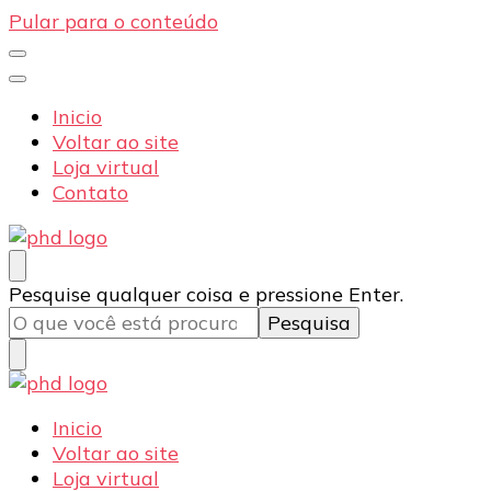
Pular para o conteúdo
Inicio
Voltar ao site
Loja virtual
Contato
PHD Seg
Blog
Procurando
Pesquise qualquer coisa e pressione Enter.
algo?
PHD Seg
Blog
Inicio
Voltar ao site
Loja virtual