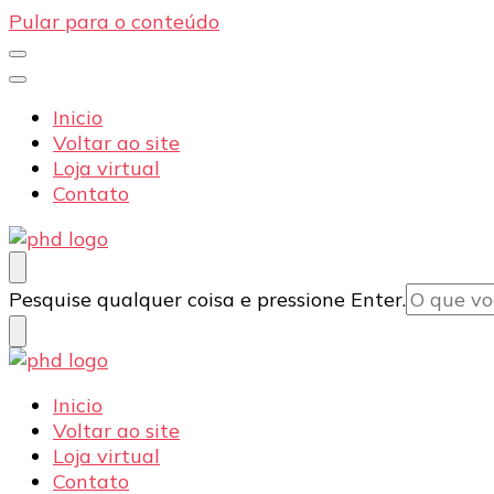
Pular para o conteúdo
Inicio
Voltar ao site
Loja virtual
Contato
PHD Seg
Blog
Procurando
Pesquise qualquer coisa e pressione Enter.
algo?
PHD Seg
Blog
Inicio
Voltar ao site
Loja virtual
Contato