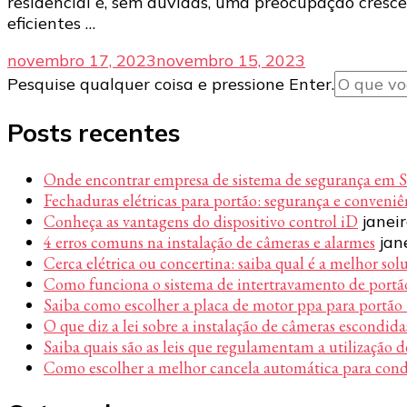
residencial é, sem dúvidas, uma preocupação cresc
eficientes …
novembro 17, 2023
novembro 15, 2023
Procurando
Pesquise qualquer coisa e pressione Enter.
algo?
Posts recentes
Onde encontrar empresa de sistema de segurança em 
Fechaduras elétricas para portão: segurança e conveni
Conheça as vantagens do dispositivo control iD
janei
4 erros comuns na instalação de câmeras e alarmes
jan
Cerca elétrica ou concertina: saiba qual é a melhor sol
Como funciona o sistema de intertravamento de portã
Saiba como escolher a placa de motor ppa para portão
O que diz a lei sobre a instalação de câmeras escondida
Saiba quais são as leis que regulamentam a utilização d
Como escolher a melhor cancela automática para con