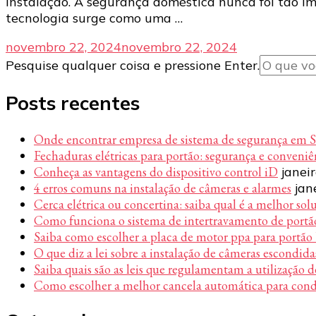
instalação. A segurança doméstica nunca foi tão i
tecnologia surge como uma …
novembro 22, 2024
novembro 22, 2024
Procurando
Pesquise qualquer coisa e pressione Enter.
algo?
Posts recentes
Onde encontrar empresa de sistema de segurança em 
Fechaduras elétricas para portão: segurança e conveni
Conheça as vantagens do dispositivo control iD
janei
4 erros comuns na instalação de câmeras e alarmes
jan
Cerca elétrica ou concertina: saiba qual é a melhor sol
Como funciona o sistema de intertravamento de portã
Saiba como escolher a placa de motor ppa para portão
O que diz a lei sobre a instalação de câmeras escondida
Saiba quais são as leis que regulamentam a utilização d
Como escolher a melhor cancela automática para con