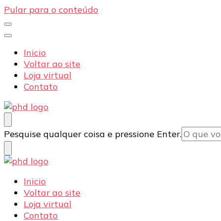
Pular para o conteúdo
Inicio
Voltar ao site
Loja virtual
Contato
PHD Seg
Blog
Procurando
Pesquise qualquer coisa e pressione Enter.
algo?
PHD Seg
Blog
Inicio
Voltar ao site
Loja virtual
Contato