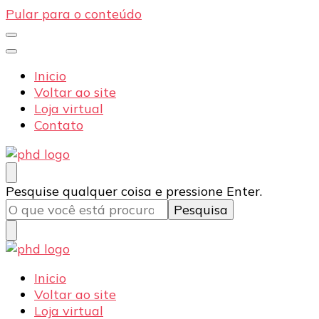
Pular para o conteúdo
Inicio
Voltar ao site
Loja virtual
Contato
PHD Seg
Blog
Procurando
Pesquise qualquer coisa e pressione Enter.
algo?
PHD Seg
Blog
Inicio
Voltar ao site
Loja virtual