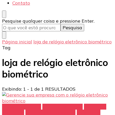
Contato
Procurando
Pesquise qualquer coisa e pressione Enter.
algo?
Página inicial
loja de relógio eletrônico biométrico
Tag
loja de relógio eletrônico
biométrico
Exibindo: 1 - 1 de 1 RESULTADOS
acesso biométrico
controle de acesso
fechadura
eletrônica
segurança empresarial
sistema de