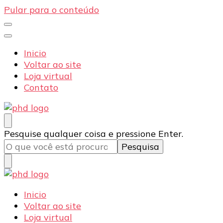
Pular para o conteúdo
Inicio
Voltar ao site
Loja virtual
Contato
PHD Seg
Blog
Procurando
Pesquise qualquer coisa e pressione Enter.
algo?
PHD Seg
Blog
Inicio
Voltar ao site
Loja virtual