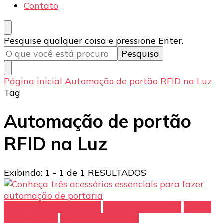
Contato
Procurando
Pesquise qualquer coisa e pressione Enter.
algo?
Página inicial
Automação de portão RFID na Luz
Tag
Automação de portão
RFID na Luz
Exibindo: 1 - 1 de 1 RESULTADOS
automação residencial
controle de acesso
portas
automáticas
porteiro eletrônico